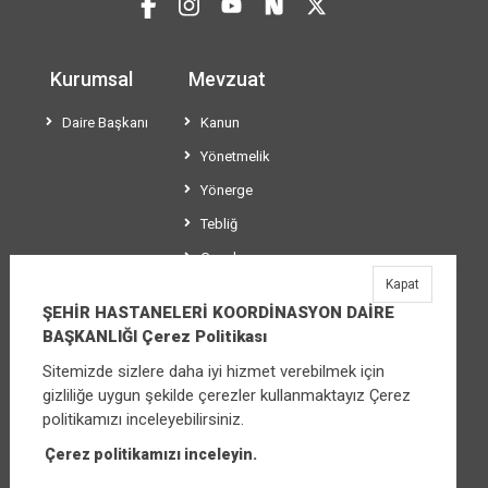
Kurumsal
Mevzuat
Daire Başkanı
Kanun
Yönetmelik
Yönerge
Tebliğ
Genelge
Kapat
Usül ve Esaslar
ŞEHİR HASTANELERİ KOORDİNASYON DAİRE
BAŞKANLIĞI Çerez Politikası
Sitemizde sizlere daha iyi hizmet verebilmek için
ŞEHİR HASTANELERİ KOORDİNASYON DAİRE
gizliliğe uygun şekilde çerezler kullanmaktayız Çerez
BAŞKANLIĞI
politikamızı inceleyebilirsiniz.
Üniversiteler Mahallesi Şehit Mehmet Bayraktar
Caddesi No:3 Çankaya/Ankara
Çerez politikamızı inceleyin.
Santral:
+90 (312) 565 00 00 - 01