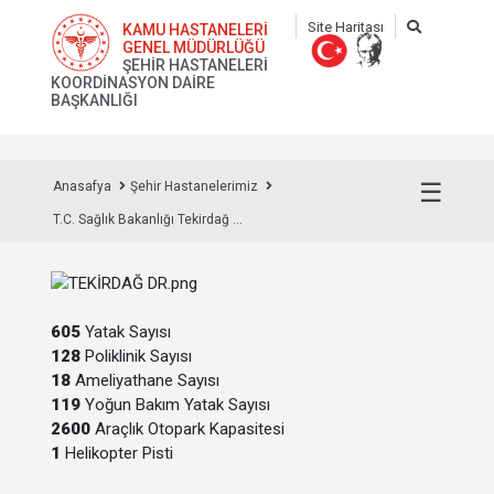
Site Haritası
KAMU HASTANELERİ
GENEL MÜDÜRLÜĞÜ
ŞEHİR HASTANELERİ
KOORDİNASYON DAİRE
BAŞKANLIĞI
☰
Anasafya
Şehir Hastanelerimiz
T.C. Sağlık Bakanlığı Tekirdağ ...
605
Yatak Sayısı
128
Poliklinik Sayısı
18
Ameliyathane Sayısı
119
Yoğun Bakım Yatak Sayısı
2600
Araçlık Otopark Kapasitesi
1
Helikopter Pisti