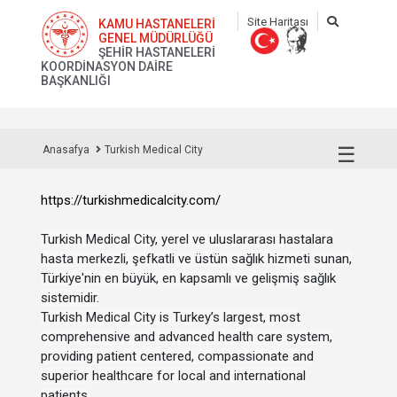
Site Haritası
KAMU HASTANELERİ
GENEL MÜDÜRLÜĞÜ
ŞEHİR HASTANELERİ
KOORDİNASYON DAİRE
BAŞKANLIĞI
☰
Anasafya
Turkish Medical City
https://turkishmedicalcity.com/
Turkish Medical City, yerel ve uluslararası hastalara
hasta merkezli, şefkatli ve üstün sağlık hizmeti sunan,
Türkiye'nin en büyük, en kapsamlı ve gelişmiş sağlık
sistemidir.
Turkish Medical City is Turkey’s largest, most
comprehensive and advanced health care system,
providing patient centered, compassionate and
superior healthcare for local and international
patients.