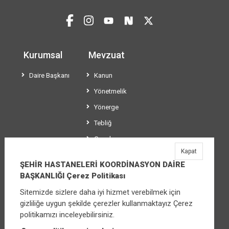
Kurumsal
Mevzuat
Daire Başkanı
Kanun
Yönetmelik
Yönerge
Tebliğ
Genelge
Kapat
Usül ve Esaslar
ŞEHİR HASTANELERİ KOORDİNASYON DAİRE
BAŞKANLIĞI Çerez Politikası
Sitemizde sizlere daha iyi hizmet verebilmek için
ŞEHİR HASTANELERİ KOORDİNASYON DAİRE
gizliliğe uygun şekilde çerezler kullanmaktayız Çerez
BAŞKANLIĞI
politikamızı inceleyebilirsiniz.
Üniversiteler Mahallesi Şehit Mehmet Bayraktar
Caddesi No:3 Çankaya/Ankara