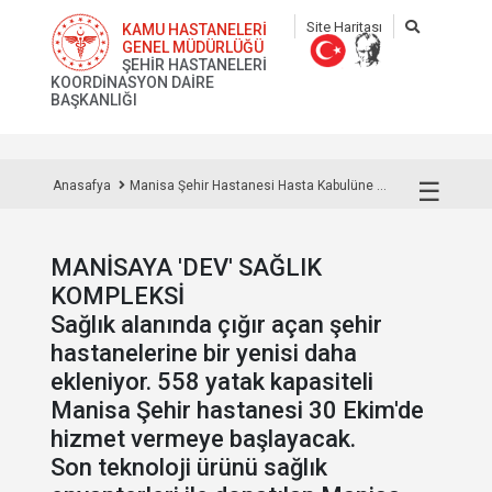
Site Haritası
KAMU HASTANELERİ
GENEL MÜDÜRLÜĞÜ
ŞEHİR HASTANELERİ
KOORDİNASYON DAİRE
BAŞKANLIĞI
☰
Anasafya
Manisa Şehir Hastanesi Hasta Kabulüne ...
MANİSAYA 'DEV' SAĞLIK
KOMPLEKSİ
Sağlık alanında çığır açan şehir
hastanelerine bir yenisi daha
ekleniyor. 558 yatak kapasiteli
Manisa Şehir hastanesi 30 Ekim'de
hizmet vermeye başlayacak.
Son teknoloji ürünü sağlık