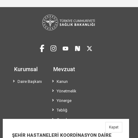
Kurumsal
Mevzuat
Daire Başkanı
Kanun
Yönetmelik
Yönerge
Tebliğ
Genelge
Kapat
Usül ve Esaslar
ŞEHİR HASTANELERİ KOORDİNASYON DAİRE