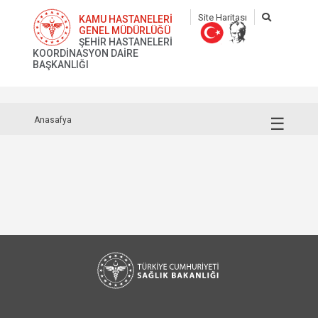
Site Haritası
KAMU HASTANELERİ
GENEL MÜDÜRLÜĞÜ
ŞEHİR HASTANELERİ
KOORDİNASYON DAİRE
BAŞKANLIĞI
☰
Anasafya