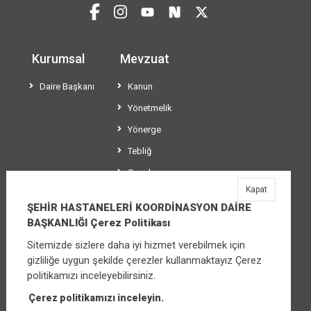
Kurumsal
Mevzuat
Daire Başkanı
Kanun
Yönetmelik
Yönerge
Tebliğ
Genelge
Kapat
Usül ve Esaslar
ŞEHİR HASTANELERİ KOORDİNASYON DAİRE
BAŞKANLIĞI Çerez Politikası
Sitemizde sizlere daha iyi hizmet verebilmek için
ŞEHİR HASTANELERİ KOORDİNASYON DAİRE
gizliliğe uygun şekilde çerezler kullanmaktayız Çerez
BAŞKANLIĞI
politikamızı inceleyebilirsiniz.
Üniversiteler Mahallesi Şehit Mehmet Bayraktar
Caddesi No:3 Çankaya/Ankara
Çerez politikamızı inceleyin.