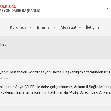
ÜDÜRLÜĞÜ
An
ASYON DAİRE BAŞKANLIĞI
Kurumsal
Birimler
Mevzuat
İletişim
ir ...
hir Hastaneleri Koordinasyon Dairesi Başkanlığımız tarafından 02 E
nunda;
anımız Sayit ÇELEBİ ile daire çalışanlarımız, Ankara İl Sağlık Müdürlüğ
, yüklenici firma temsilcilerinin katılımlarıyla “Açılış Sürecindeki Ank