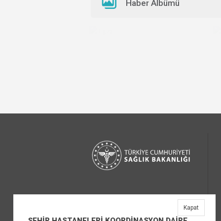
Haber Albümü
Kapat
ŞEHİR HASTANELERİ KOORDİNASYON DAİRE