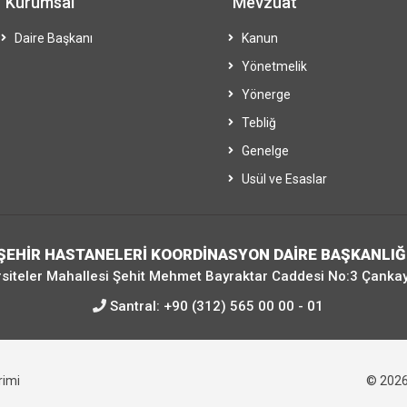
Kurumsal
Mevzuat
Daire Başkanı
Kanun
Yönetmelik
Yönerge
Tebliğ
Genelge
Usül ve Esaslar
ŞEHİR HASTANELERİ KOORDİNASYON DAİRE BAŞKANLIĞ
siteler Mahallesi Şehit Mehmet Bayraktar Caddesi No:3 Çanka
Santral:
+90 (312) 565 00 00 - 01
irimi
© 202