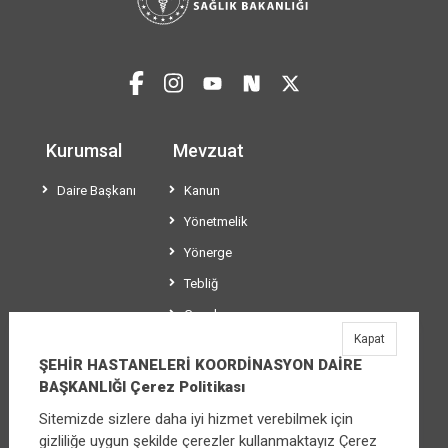
Kurumsal
Mevzuat
Daire Başkanı
Kanun
Yönetmelik
Yönerge
Tebliğ
Genelge
Kapat
Usül ve Esaslar
ŞEHİR HASTANELERİ KOORDİNASYON DAİRE
BAŞKANLIĞI Çerez Politikası
Sitemizde sizlere daha iyi hizmet verebilmek için
ŞEHİR HASTANELERİ KOORDİNASYON DAİRE
gizliliğe uygun şekilde çerezler kullanmaktayız Çerez