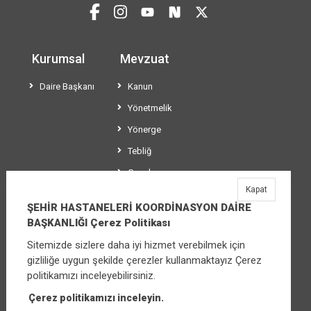
Kurumsal
Mevzuat
Daire Başkanı
Kanun
Yönetmelik
Yönerge
Tebliğ
Genelge
Kapat
Usül ve Esaslar
ŞEHİR HASTANELERİ KOORDİNASYON DAİRE
BAŞKANLIĞI Çerez Politikası
Sitemizde sizlere daha iyi hizmet verebilmek için
ŞEHİR HASTANELERİ KOORDİNASYON DAİRE
gizliliğe uygun şekilde çerezler kullanmaktayız Çerez
BAŞKANLIĞI
politikamızı inceleyebilirsiniz.
Üniversiteler Mahallesi Şehit Mehmet Bayraktar
Caddesi No:3 Çankaya/Ankara
Çerez politikamızı inceleyin.