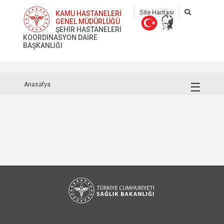
Site Haritası
KAMU HASTANELERİ
GENEL MÜDÜRLÜĞÜ
ŞEHİR HASTANELERİ
KOORDİNASYON DAİRE
BAŞKANLIĞI
☰
Anasafya