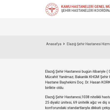
KAMU HASTANELERİ GENEL M
ŞEHİR HASTANELERİ KOORDİN
Anasafya
Elazığ Şehir Hastanesi Hizme
Elazığ Şehir Hastanesi bugün itibariyle (
Mücahit Yanılmaz; Bakanlık KHGM Şehir Has
Hastane Başhekimi Doç. Dr. Hasan KORKMA
birlikte oldu.
Elazığ Şehir Hastanesi;1038 nitelikli has
25 diyaliz ünitesi, 69 ünitelik ağız ve di
konforundaki standartlarıyla dikkati çekiy