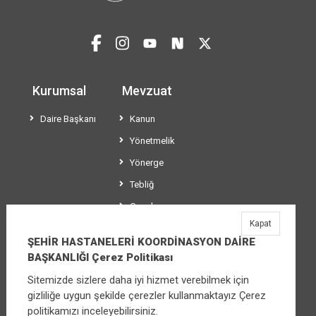
Kurumsal
Mevzuat
Daire Başkanı
Kanun
Yönetmelik
Yönerge
Tebliğ
Genelge
Kapat
Usül ve Esaslar
ŞEHİR HASTANELERİ KOORDİNASYON DAİRE
BAŞKANLIĞI Çerez Politikası
Sitemizde sizlere daha iyi hizmet verebilmek için
ŞEHİR HASTANELERİ KOORDİNASYON DAİRE
gizliliğe uygun şekilde çerezler kullanmaktayız Çerez
BAŞKANLIĞI
politikamızı inceleyebilirsiniz.